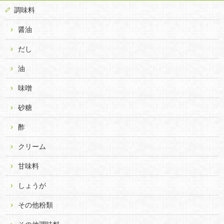
調味料
醤油
だし
油
味噌
砂糖
酢
クリーム
甘味料
しょうが
その他粉類