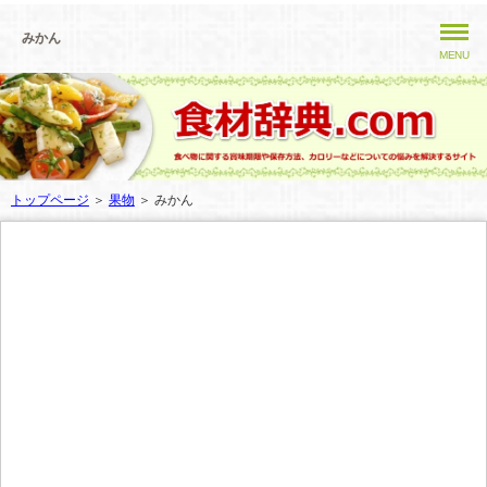
みかん
MENU
トップページ
＞
果物
＞ みかん