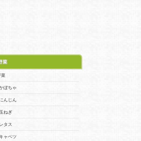
野菜
野菜
かぼちゃ
にんじん
玉ねぎ
レタス
キャベツ