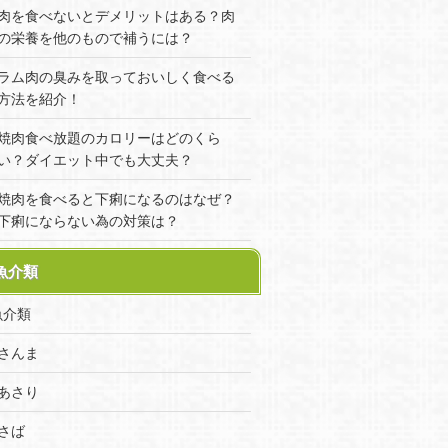
肉を食べないとデメリットはある？肉
の栄養を他のもので補うには？
ラム肉の臭みを取っておいしく食べる
方法を紹介！
焼肉食べ放題のカロリーはどのくら
い？ダイエット中でも大丈夫？
焼肉を食べると下痢になるのはなぜ？
下痢にならない為の対策は？
魚介類
魚介類
さんま
あさり
さば