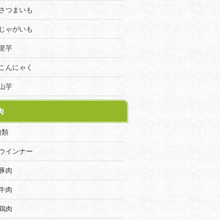
さつまいも
じゃがいも
里芋
こんにゃく
山芋
肉
肉類
ウインナー
豚肉
牛肉
鶏肉