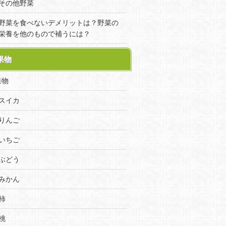
その他野菜
野菜を食べないデメリットは？野菜の
栄養を他のもので補うには？
果物
果物
スイカ
りんご
いちご
ぶどう
みかん
柿
桃