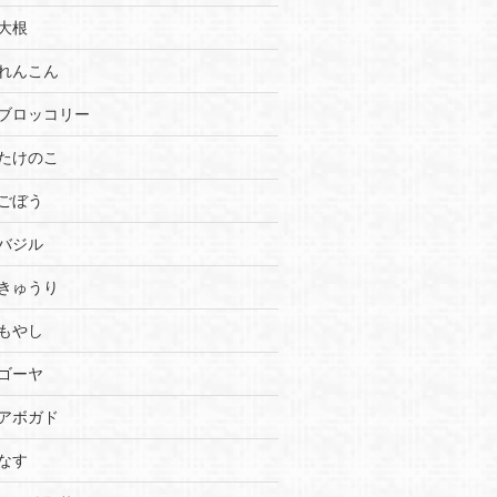
大根
れんこん
ブロッコリー
たけのこ
ごぼう
バジル
きゅうり
もやし
ゴーヤ
アボガド
なす