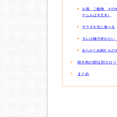
お酒、ご飯物、その
ナムルは大丈夫）
サラダを先に食べる
タレは極力使わない
あらかじめ頼むもの
焼き肉の部位別カロリ
まとめ