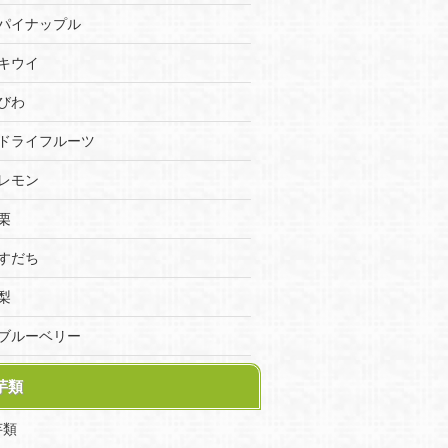
パイナップル
キウイ
びわ
ドライフルーツ
レモン
栗
すだち
梨
ブルーベリー
芋類
芋類