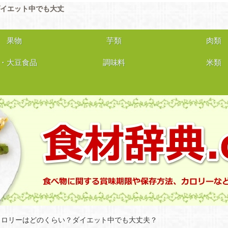
イエット中でも大丈
果物
芋類
肉類
・大豆食品
調味料
米類
カロリーはどのくらい？ダイエット中でも大丈夫？